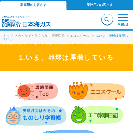
家庭用のお客さま
業務用のお客さま
MENU
トップ
>
みんなでとりくもう！ 環境問題
>
エコスクール
>
1.いま、地球は厚着し
ている
1.いま、地球は厚着している