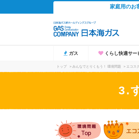
家庭用のお
ガス
くらし快適サー
トップ
>
みんなでとりくもう！ 環境問題
>
エコス
3