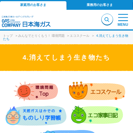
家庭用のお客さま
業務用のお客さま
MENU
トップ
>
みんなでとりくもう！ 環境問題
>
エコスクール
>
4.消えてしまう生き物
たち
4.消えてしまう生き物たち