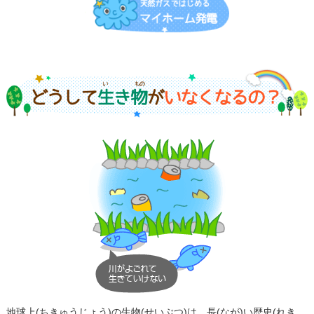
地球上(ちきゅうじょう)の生物(せいぶつ)は、長(なが)い歴史(れき