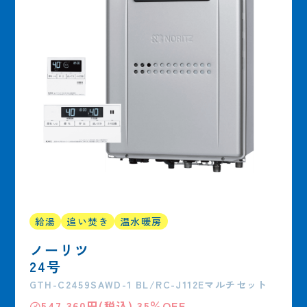
給湯
追い焚き
温水暖房
ノーリツ
24号
GTH-C2459SAWD-1 BL/RC-J112Eマルチセット
㋱547,360円(税込) 35％OFF