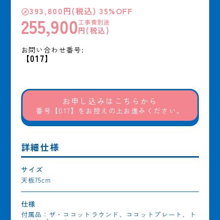
㋱393,800円(税込) 35%OFF
255,900
工事費別途
円(税込)
お問い合わせ番号:
【017】
お申し込みはこちらから
番号【017】をお控えの上お進みください。
詳細仕様
サイズ
天板75cm
仕様
付属品：ザ・ココットラウンド、ココットプレート、ト