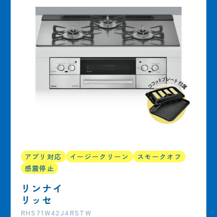
アプリ対応
イージークリーン
スモークオフ
感震停止
リンナイ
リッセ
RHS71W42J4RSTW