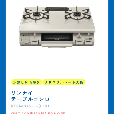
水無し片面焼き
クリスタルコート天板
リンナイ
テーブルコンロ
RT64JH7S2-C(L/R)
㋱57,200円(税込) 50%OFF