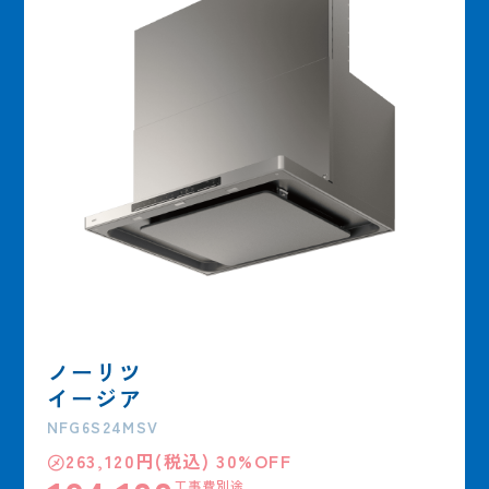
ノーリツ
イージア
NFG6S24MSV
㋱263,120円(税込) 30%OFF
工事費別途