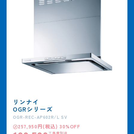
リンナイ
OGRシリーズ
OGR-REC-AP602R/L SV
㋱257,950円(税込) 30%OFF
工事費別途