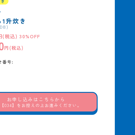
付き
イ
る1升炊き
DB)
円(税込) 30%OFF
0
円(税込)
せ番号:
お申し込みはこちらから
【034】をお控えの上お進みください。