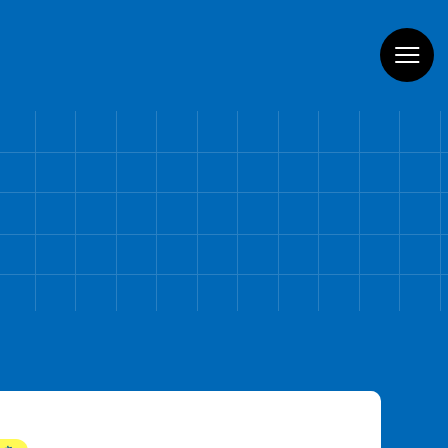
お家のガス機器
商品一覧
導入までの流れ
よくあるご質問
WEBでお問い合わせ
電話でお問い合わせ
ショールームPregoを見学予約