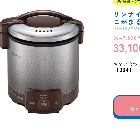
保温機能
リンナ
こがま
RR-100VQ(
㋱47,300
33,10
お問い合わ
【034】
番号