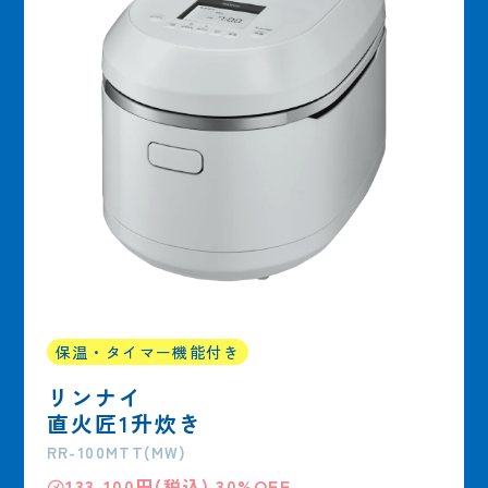
保温・タイマー機能付き
リンナイ
直火匠1升炊き
RR-100MTT(MW)
㋱133,100円(税込) 30%OFF