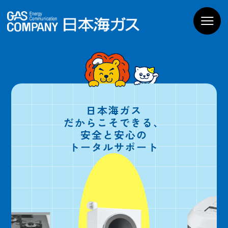
お家のガス機器
商品一覧
導入までの流れ
よくあるご質問
WEBでお問い合わせ
電話でお問い合わせ
日本海ガス
だからこそできる、
ショールームPregoを
安全と安心の
見学予約
トータルサポート