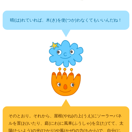
晴(は)れていれば、木(き)を使(つか)わなくてもいいんだね！
そのとおり。それから、屋根(やね)の上(うえ)にソーラーパネ
ルを置(お)いたり、庭(にわ)に風車(ふうしゃ)を立(た)てて、太
陽(たいよう)の光(ひかり)や風(かぜ)の力(ちから)で、自分(じ