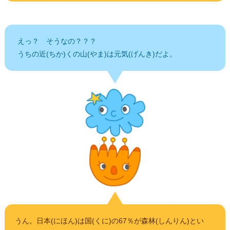
えっ？ そうなの？？？
うちの近(ちか)くの山(やま)は元気(げんき)だよ。
うん。日本(にほん)は国(くに)の67％が森林(しんりん)とい