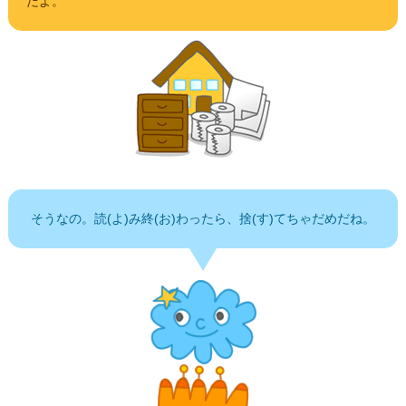
だよ。
そうなの。読(よ)み終(お)わったら、捨(す)てちゃだめだね。