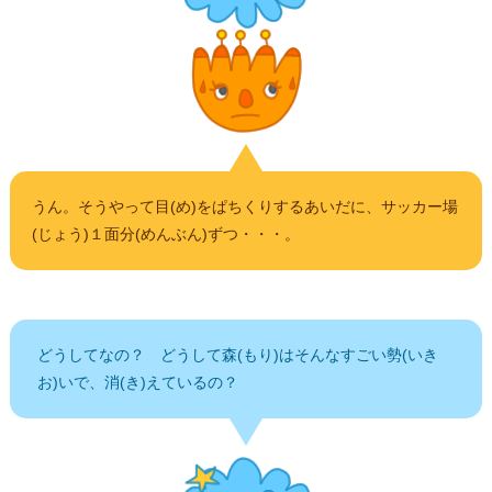
うん。そうやって目(め)をぱちくりするあいだに、サッカー場
(じょう)１面分(めんぶん)ずつ・・・。
どうしてなの？ どうして森(もり)はそんなすごい勢(いき
お)いで、消(き)えているの？