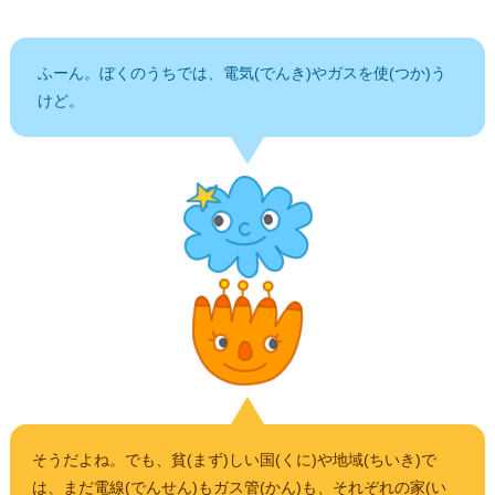
ふーん。ぼくのうちでは、電気(でんき)やガスを使(つか)う
けど。
そうだよね。でも、貧(まず)しい国(くに)や地域(ちいき)で
は、まだ電線(でんせん)もガス管(かん)も、それぞれの家(い