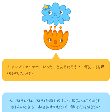
キャンプファイヤー、やったことあるだろう？ 何(なに)を燃
(も)やしたっけ？
あ、木(き)だね。木(き)を燃(も)やした。飯(はん)ごう炊(す
い)はんのときも、木(き)の枝(えだ)でご飯(はん)を炊(た)い