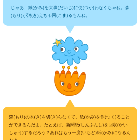
じゃあ、紙(かみ)を大事(だいじ)に使(つか)わなくちゃね。森
(もり)が消(き)えちゃ困(こま)るもんね。
森(もり)の木(き)を切(き)らなくて、紙(かみ)を作(つく)ること
ができるんだよ。たとえば、新聞紙(しんぶんし)を回収(かい
しゅう)するだろう？あれはもう一度(いちど)紙(かみ)になるん