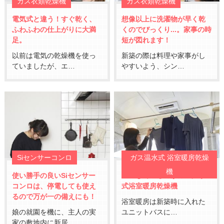
ガス衣類乾燥機
ガス衣類乾燥機
電気式と違う！すぐ乾く、
想像以上に洗濯物が早く乾
ふわふわの仕上がりに大満
くのでびっくり...。家事の時
足。
短が図れます！
以前は電気の乾燥機を使っ
新築の際は料理や家事がし
ていましたが、エ…
やすいよう、シン…
Siセンサーコンロ
ガス温水式 浴室暖房乾燥
機
使い勝手の良いSiセンサー
重宝しているのがガス温水
コンロは、停電しても使え
式浴室暖房乾燥機
るので万が一の備えにも！
浴室暖房は新築時に入れた
娘の就園を機に、主人の実
ユニットバスに…
家の敷地内に新居…