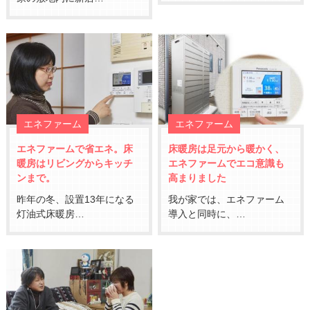
エネファーム
エネファーム
エネファームで省エネ。床
床暖房は足元から暖かく、
暖房はリビングからキッチ
エネファームでエコ意識も
ンまで。
高まりました
昨年の冬、設置13年になる
我が家では、エネファーム
灯油式床暖房…
導入と同時に、…