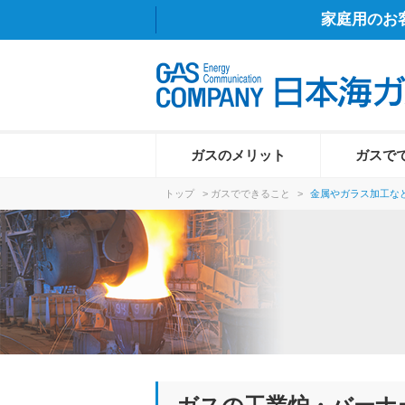
家庭用のお
ガスのメリット
ガスで
トップ
>
ガスでできること
>
金属やガラス加工など