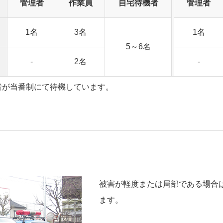
管理者
作業員
自宅待機者
管理者
1名
3名
1名
5～6名
-
2名
-
者が当番制にて待機しています。
被害が軽度または局部である場合
ます。