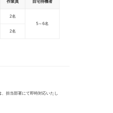
作業員
自宅待機者
2名
5～6名
2名
は、担当部署にて即時対応いたし