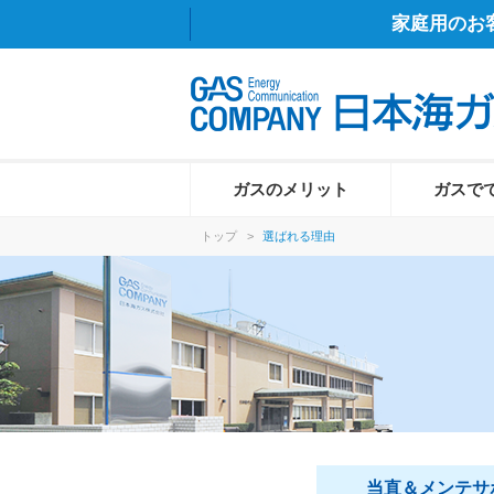
家庭用のお
ガスのメリット
ガスで
トップ
>
選ばれる理由
当直＆メンテサ